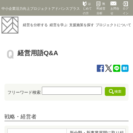
は
無
中小企業活力向上プロジェクトアドバンスプラス
じめて
料経営
お問合
ログ
の方
分析
せ
イン
経営を
分析する
経営を
学ぶ
支援施策を
探す
プロジェクト
について
経営用語Q&A
フリーワード検索
戦略・経営者
新分野・新事業展開に取り組