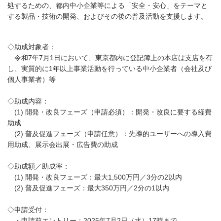
処するための、都内中小企業等による「安全・安心」をテーマと
する製品・技術の開発、およびその後の普及活動を支援します。
◇助成対象者：
令和7年7月1日において、東京都内に登記簿上の本店は支店を有
し、実質的に1年以上事業活動を行っている中小企業者（会社及び
個人事業者）等
◇助成内容：
(1) 開発・改良フェーズ（申請必須）：開発・改良に要する経費
助成
(2) 普及促進フェーズ（申請任意）：先導的ユーザーへの導入費
用助成、展示会出展・広告費の助成
◇助成額／助成率：
(1) 開発・改良フェーズ：最大1,500万円／3分の2以内
(2) 普及促進フェーズ：最大350万円／2分の1以内
◇申請受付：
・申請前エントリー：2025年7月2日（水）17時まで