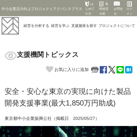
は
無
中小企業活力向上プロジェクトアドバンスプラス
じめて
料経営
お問合
ログ
の方
分析
せ
イン
経営を
分析する
経営を
学ぶ
支援施策を
探す
プロジェクト
について
支援機関トピックス
お気に入りに追加
安全・安心な東京の実現に向けた製品
開発支援事業(最大1,850万円助成)
東京都中小企業振興公社（掲載日 2025/05/27）