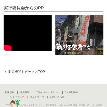
実行委員会からのPR
＜ 支援機関トピックスTOP
利用規約
免責事項
プライバシーポリシー
SNS運用方針
リンクについて
サイトマップ
お問い合わせ
中小企業活力向上プロジェクトアドバンス実行委員会 TEL: 03-3283-7388
（平日9～17時（12～13時除