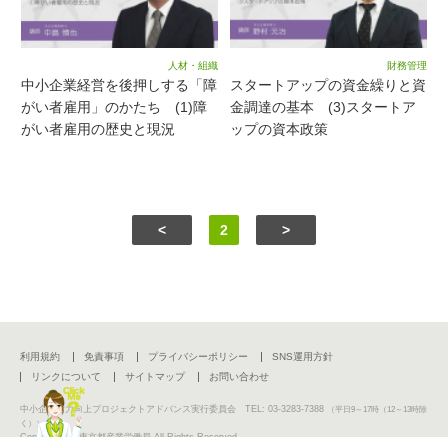
人材・組織
財務管理
中小企業経営を後押しする「障
スタートアップの資金繰りと資
がい者雇用」のかたち (1)障
金調達の基本 (3)スタートア
がい者雇用の歴史と現況
ップの資本政策
<
2
>
利用規約
免責事項
プライバシーポリシー
SNS運用方針
リンクについて
サイトマップ
お問い合わせ
中小企業活力向上プロジェクトアドバンス実行委員会 TEL: 03-3283-7388
（平日9～17時（12～13時除
く））
Copyright (C) 東京都産業労働局 All Rights Reserved.