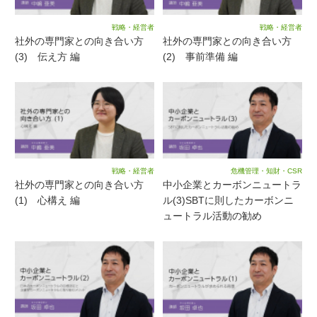
戦略・経営者
戦略・経営者
社外の専門家との向き合い方
社外の専門家との向き合い方
(3) 伝え方 編
(2) 事前準備 編
戦略・経営者
危機管理・知財・CSR
社外の専門家との向き合い方
中小企業とカーボンニュートラ
(1) 心構え 編
ル(3)SBTに則したカーボンニ
ュートラル活動の勧め