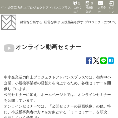
は
無
中小企業活力向上プロジェクトアドバンスプラス
じめて
料経営
お問合
ログ
の方
分析
せ
イン
経営を
分析する
経営を
学ぶ
支援施策を
探す
プロジェクト
について
オンライン動画セミナー
中小企業活力向上プロジェクトアドバンスプラスでは、都内中小
企業、小規模事業者の経営力を向上するため、各種セミナーを開
催しています。
公開セミナーに加え、ホームページ上では、オンラインセミナー
を公開しています。
オンラインセミナーでは、「公開セミナーの録画映像」の他、特
に、小規模事業者の方々を対象とする「ミニセミナー」を順次、
公開していく予定です。