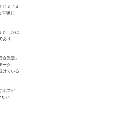
ぇじぇじぇ」
が印象に
てたしかに
であり、
営企業選」
テーク
続けている
やホスピ
いたい