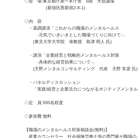
◇会 場:東京都庁第一本庁舎 5階 大会議場
(新宿区西新宿2-8-1)
◇内 容:
・基調講演「これからの職場のメンタルヘルス
-元気でいきいきとした職場づくりに向けて-」
(東京大学大学院 准教授 島津 明人 氏)
・講演「企業経営と戦略的メンタルヘルス対策
-具体的な経営効果について-」
(天野メンタルコンサルティング 代表 天野 常彦 氏)
・パネルディスカッション
「実践!経営と企業活力につながるポジティブメンタル
◇定 員:500名程度
◇参加費:無料
【職場のメンタルヘルス対策相談会(無料)】
産業カウンセラー、社会保険労務士等の専門家が職場の