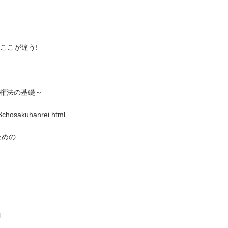
はここが違う!
作権法の基礎～
08chosakuhanrei.html
ための
l