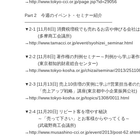
→http://www.tokyo-cci.or.jp/page.jsp?id=29056
Part 2 今週のイベント・セミナー紹介
────────────────────────────
▼2-1 [11月8日] 消費税増税でも売れるお店や伸びる会社
(多摩商工会議所)
→http://www.tamacci.or.jp/event/syohizei_seminar.html
▼2-2 [11月8日] 著作権の判例セミナー～判例から学ぶ著
(東京都知的財産総合センター)
→http://www.tokyo-kosha.or.jp/chizai/seminar/2013/2511
▼2-3 [11月13日] 売上10倍増の実例に学ぶ!!営業担当者の
「売上アップ戦略」講座(東京都中小企業振興公社)
→http://www.tokyo-kosha.or.jp/topics/1308/0011.html
▼2-4 [11月20日] リピート客を増やす秘訣
～「売って下さい」とお客様からやってくる～
(武蔵野商工会議所)
→http://www.musashino-cci.or.jp/event/2013/post-62.shtm