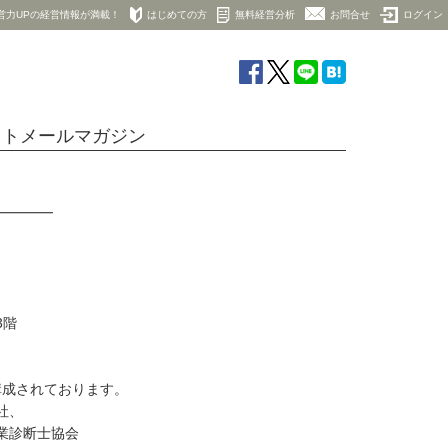
営力UPの経営情報が満載！
はじめての方
無料経営分析
お問合せ
ログイン
クトメールマガジン
━━━━━━
3階
構成されております。
社、
業診断士協会