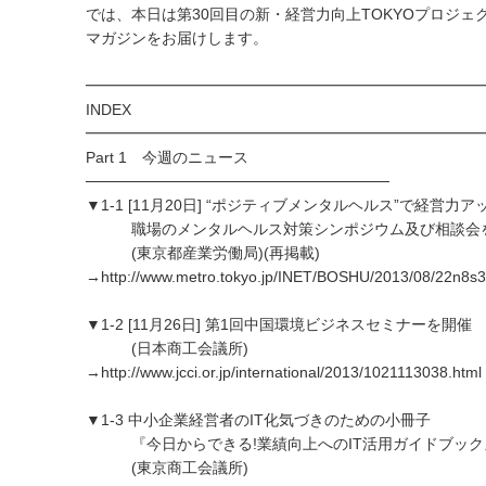
では、本日は第30回目の新・経営力向上TOKYOプロジェ
マガジンをお届けします。
━━━━━━━━━━━━━━━━━━━━━━━━━━
INDEX
━━━━━━━━━━━━━━━━━━━━━━━━━━
Part 1 今週のニュース
────────────────────────────
▼1-1 [11月20日] “ポジティブメンタルヘルス”で経営力ア
職場のメンタルヘルス対策シンポジウム及び相談会
(東京都産業労働局)(再掲載)
→http://www.metro.tokyo.jp/INET/BOSHU/2013/08/22n8s
▼1-2 [11月26日] 第1回中国環境ビジネスセミナーを開催
(日本商工会議所)
→http://www.jcci.or.jp/international/2013/1021113038.html
▼1-3 中小企業経営者のIT化気づきのための小冊子
『今日からできる!業績向上へのIT活用ガイドブック
(東京商工会議所)