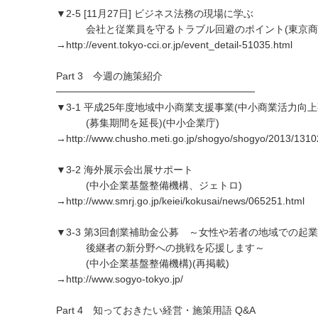
▼2-5 [11月27日] ビジネス法務の現場に学ぶ
会社と従業員を守るトラブル回避のポイント(東京商
→http://event.tokyo-cci.or.jp/event_detail-51035.html
Part 3 今週の施策紹介
────────────────────────────
▼3-1 平成25年度地域中小商業支援事業(中小商業活力向上
(募集期間を延長)(中小企業庁)
→http://www.chusho.meti.go.jp/shogyo/shogyo/2013/1310
▼3-2 海外展示会出展サポート
(中小企業基盤整備機構、ジェトロ)
→http://www.smrj.go.jp/keiei/kokusai/news/065251.html
▼3-3 第3回創業補助金公募 ～女性や若者の地域での起
後継者の新分野への挑戦を応援します～
(中小企業基盤整備機構)(再掲載)
→http://www.sogyo-tokyo.jp/
Part 4 知っておきたい経営・施策用語 Q&A