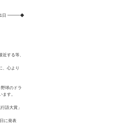
1日 ━━━◆
。
接近する等、
に、心より
ロ野球のドラ
います。
流行語大賞」
平日に発表