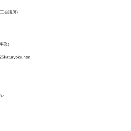
工会議所)
事業)
25katuryoku.htm
業や