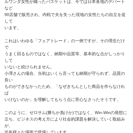
ルワンダ女性が織ったバスケットは、今では日本各地のデパート
など
90店舗で販売され、内戦で夫を失った現地の女性たちの自立を促
して
います。
これはいわゆる「フェアトレード」の一例ですが、その理念だけ
で
うまく回るものではなく、納期や品質等、基本的な点がしっかり
して
いないと続けられません。
小澤さんの場合、当初はいくら言っても納期が守られず、品質の
良い
ものができなかったため、「なぜきちんとした商品を作らなけれ
ば
いけないのか」を理解してもらう点に苦心なさったそうです。
このように、ゼロサム(勝ちか負けか)ではなく、Win-Winの発想に
立ち、ビジネスの考え方により社会的課題を解決していく取組み
が、
近年様々な場面で登場しています。