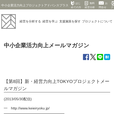
はじ
無料
お
中小企業活力向上プロジェクトアドバンスプラス
めての方
経営分析
問合せ
グ
経営を
分析する
経営を
学ぶ
支援施策を
探す
プロジェクト
について
中小企業活力向上メールマガジン
【第8回】新・経営力向上TOKYOプロジェクトメー
ルマガジン
(2013/05/30配信)
━ http://www.keieiryoku.jp/
━━━━━━━━━━━━━━━━━