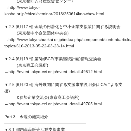
(東京都知的財産総合センター)
→http://www.tokyo-
kosha.or.jp/chizai/seminar/2013/250614knowhow.html
▼2-3 [6月17日] 金融の円滑化と中小企業支援策に関する説明会
(東京都中小企業団体中央会)
→http://www.tokyochuokai.or.jp/index.php/component/content/article
topics/616-2013-05-22-03-23-14.html
▼2-4 [6月19日] 第3回BCP(事業継続計画)情報交換会
(東京商工会議所)
→http://event.tokyo-cci.or.jp/event_detail-49512.html
▼2-5 [6月20日] 海外展開に関する支援事業説明会(JICAによる支
援)
&参加企業交流会(東京商工会議所)
→http://event.tokyo-cci.or.jp/event_detail-49705.html
Part 3 今週の施策紹介
────────────────────────────
▼3-1 都内産品販売活動支援事業