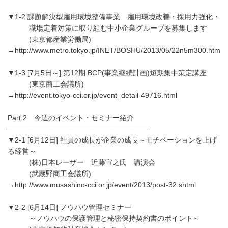
▼1-2 課題解決型雇用環境整備事業 雇用環境改善・採用力強化・
職場定着対策に取り組む中小企業グループを募集します
(東京都産業労働局)
→http://www.metro.tokyo.jp/INET/BOSHU/2013/05/22n5m300.htm
▼1-3 [7月5日～] 第12期 BCP(事業継続計画)短期集中策定講座
(東京商工会議所)
→http://event.tokyo-cci.or.jp/event_detail-49716.html
Part 2 今週のイベント・セミナー紹介
────────────────────────────
▼2-1 [6月12日] 社員の成長が企業の成長～モチベーションを上げ
る経営～
(株)日本レーザー 近藤宣之氏 講演会
(武蔵野商工会議所)
→http://www.musashino-cci.or.jp/event/2013/post-32.shtml
▼2-2 [6月14日] ノウハウ管理セミナー
～ノウハウの保護管理と秘密保持契約書のポイント～