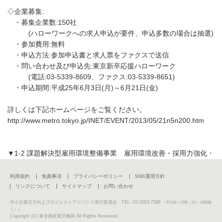
◇企業募集:
・募集企業数:150社
(ハローワークへの求人申込が要件、申込多数の場合は抽選)
・参加費用:無料
・申込方法:参加申込書と求人票をファクスで送信
・問い合わせ及び申込先:東京新卒応援ハローワーク
(電話:03-5339-8609、ファクス:03-5339-8651)
・申込期間:平成25年6月3日(月)～6月21日(金)
詳しくは下記ホームページをご覧ください。
http://www.metro.tokyo.jp/INET/EVENT/2013/05/21n5n200.htm
▼1-2 課題解決型雇用環境整備事業 雇用環境改善・採用力強化・
職場定着対策に取り組む中小企業グループを募集します
(東京都産業労働局)
利用規約
免責事項
プライバシーポリシー
SNS運用方針
リンクについて
サイトマップ
お問い合わせ
東京都は、長時間労働の削減、採用募集時の幅広いPR、教育・
中小企業活力向上プロジェクトアドバンス実行委員会 TEL: 03-3283-7388
（平日9～17時（12～13時除
研修体制の整備など業界に共通する課題に対し、中小企業団体や
く））
Copyright (C) 東京都産業労働局 All Rights Reserved.
同業種の中小企業がグループで実施する雇用環境の改善、採用力