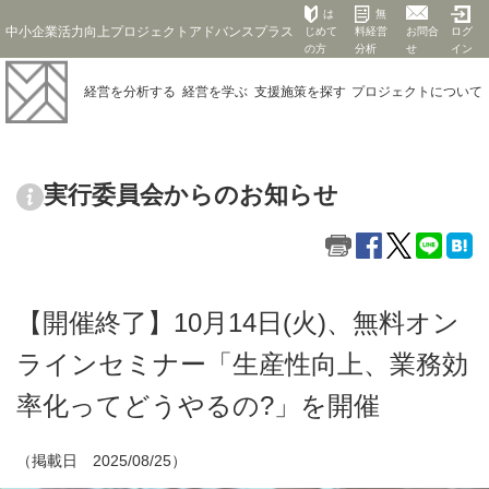
は
無
中小企業活力向上プロジェクトアドバンスプラス
じめて
料経営
お問合
ログ
の方
分析
せ
イン
経営を
分析する
経営を
学ぶ
支援施策を
探す
プロジェクト
について
実行委員会からのお知らせ
【開催終了】10月14日(火)、無料オン
ラインセミナー「生産性向上、業務効
率化ってどうやるの?」を開催
（掲載日 2025/08/25）