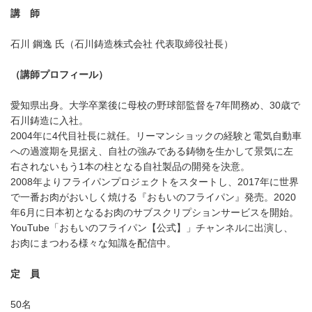
講 師
石川 鋼逸 氏（石川鋳造株式会社 代表取締役社長）
（講師プロフィール）
愛知県出身。大学卒業後に母校の野球部監督を7年間務め、30歳で
石川鋳造に入社。
2004年に4代目社長に就任。リーマンショックの経験と電気自動車
への過渡期を見据え、自社の強みである鋳物を生かして景気に左
右されないもう1本の柱となる自社製品の開発を決意。
2008年よりフライパンプロジェクトをスタートし、2017年に世界
で一番お肉がおいしく焼ける『おもいのフライパン』発売。2020
年6月に日本初となるお肉のサブスクリプションサービスを開始。
YouTube「おもいのフライパン【公式】」チャンネルに出演し、
お肉にまつわる様々な知識を配信中。
定 員
50名