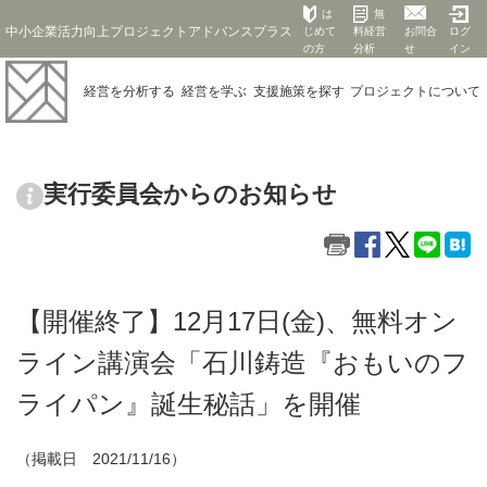
は
無
中小企業活力向上プロジェクトアドバンスプラス
じめて
料経営
お問合
ログ
の方
分析
せ
イン
経営を
分析する
経営を
学ぶ
支援施策を
探す
プロジェクト
について
実行委員会からのお知らせ
【開催終了】12月17日(金)、無料オン
ライン講演会「石川鋳造『おもいのフ
ライパン』誕生秘話」を開催
（掲載日 2021/11/16）