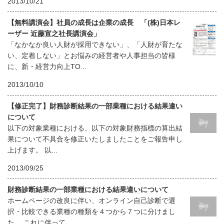
2013/10/21
【無料講演会】社員の成長は企業の成長 「(株)日本レ
ーザー 近藤宣之社長講演会」
「なかなか良い人財が採用できない」、「人財が育たな
い、定着しない」とお悩みの経営者や人事担当の皆様
に、新・経営力向上TO...
2013/10/10
【修正完了】財務診断結果の一部業種における結果違い
について
以下の対象業種における、以下の対象財務指標の算出結
果について不具合を修正いたしましたことをご報告申し
上げます。 以...
2013/09/25
財務診断結果の一部業種における結果違いについて
ホームページの改良に伴い、オンライン自己診断で選
択・比較できる業種の種類を４つから７つに分けまし
た。 これに伴って...