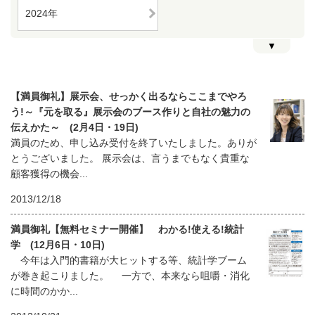
2024年
▼
【満員御礼】展示会、せっかく出るならここまでやろ
う!～『元を取る』展示会のブース作りと自社の魅力の
伝えかた～ (2月4日・19日)
満員のため、申し込み受付を終了いたしました。ありが
とうございました。 展示会は、言うまでもなく貴重な
顧客獲得の機会...
2013/12/18
満員御礼【無料セミナー開催】 わかる!使える!統計
学 (12月6日・10日)
今年は入門的書籍が大ヒットする等、統計学ブーム
が巻き起こりました。 一方で、本来なら咀嚼・消化
に時間のかか...