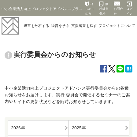
は
無
中小企業活力向上プロジェクトアドバンスプラス
じめて
料経営
お問合
ログ
の方
分析
せ
イン
経営を
分析する
経営を
学ぶ
支援施策を
探す
プロジェクト
について
実行委員会からのお知らせ
中小企業活力向上プロジェクトアドバンス実行委員会からの各種
お知らせをお届けします。実行 委員会で開催するセミナーのご案
内やサイトの更新状況などを随時お知らせしていきます。
2026年
2025年