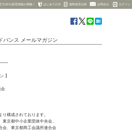
営力UPの経営情報が満載！
はじめての方
無料経営分析
お問合せ
ログイン
ドバンス メールマガジン
━━━
ン 】
員会
より構成されております。
、東京都中小企業団体中央会、
合会、東京都商工会議所連合会