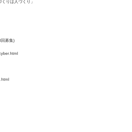
ものづくりは人づくり」
3回募集)
cyber.html
.html