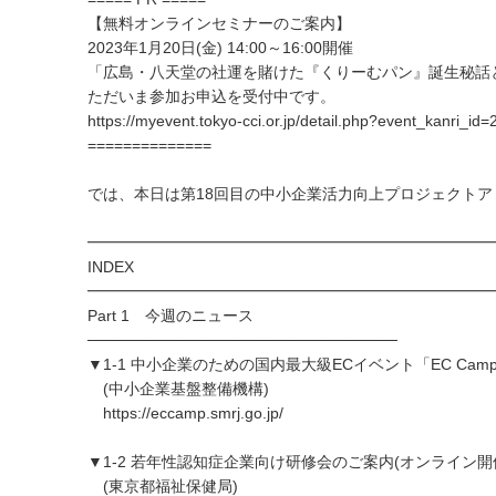
【無料オンラインセミナーのご案内】
2023年1月20日(金) 14:00～16:00開催
「広島・八天堂の社運を賭けた『くりーむパン』誕生秘話
ただいま参加お申込を受付中です。
https://myevent.tokyo-cci.or.jp/detail.php?event_kanri_id
==============
では、本日は第18回目の中小企業活力向上プロジェクトア
━━━━━━━━━━━━━━━━━━━━━━━━━━
INDEX
━━━━━━━━━━━━━━━━━━━━━━━━━━
Part 1 今週のニュース
────────────────────────────
▼1-1 中小企業のための国内最大級ECイベント「EC Camp
(中小企業基盤整備機構)
https://eccamp.smrj.go.jp/
▼1-2 若年性認知症企業向け研修会のご案内(オンライン開
(東京都福祉保健局)