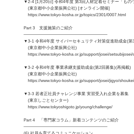
▼2-4 [1月20日] 令和4年度 第3回人材定着セミナー「
(東京都中小企業振興公社) [オンライン開催]
https://www.tokyo-kosha.or.jp/topics/2301/0007.html
Part 3 支援施策のご紹介
────────────────────────────
▼3-1 令和4年度 サイバーセキュリティ対策促進助成金(第
(東京都中小企業振興公社)
https://www.tokyo-kosha.or.jp/support/josei/setsubijosei/
▼3-2 令和4年度 事業承継支援助成金(第2回募集)(再掲載)
(東京都中小企業振興公社)
https://www.tokyo-kosha.or.jp/support/josei/jigyo/shoukei
▼3-3 若者正社員チャレンジ事業 実習受入れ企業を募集
(東京しごとセンター)
https://www.tokyoshigoto.jp/young/challenge/
Part 4 「専門家コラム」新着コンテンツのご紹介
────────────────────────────
(6) 社員を育てるコミュニケーション