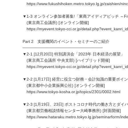
https://www.fukushihoken.metro.tokyo.lg.jp/zaishien/nin
▼1-3 オンライン参加者募集!「東商アイディアピッチ ～From Tok
(東京商工会議所) [オンライン開催]
https://myevent.tokyo-cci.or.jp/detail.php?event_kanri_
Part 2 支援機関のイベント・セミナーのご紹介
────────────────────────────
▼2-1 [12月20日] 特別講演会「2023年 日本経済の展望」
(東京商工会議所 中央支部) [ハイブリッド開催]
https://myevent.tokyo-cci.or.jp/detail.php?event_kanri_
▼2-2 [1月17日] 経営に役立つ財務・会計知識の重要ポイ
(東京都中小企業振興公社) [オンライン開催]
https://www.tokyo-kosha.or.jp/topics/2301/0002.html
▼2-3 [1月19日、23日] ポストコロナ時代の働き方とダ
(東京都労働相談情報センター大崎事務所) [対面開催]
https://www.hataraku.metro.tokyo.lg.jp/seminarform/ind