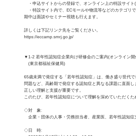
・申込サイトからの登録で、オンライン上の特設サイト(
・特設サイト内で、ECモールや物流等などのカテゴリで
期中は面談やセミナー視聴も行えます。
詳しくは下記リンク先をご覧ください。
https://eccamp.smrj.go.jp/
▼1-2 若年性認知症企業向け研修会のご案内(オンライン開
(東京都福祉保健局)
65歳未満で発症する「若年性認知症」は、働き盛り世代
問題など、高齢期で発症する認知症と異なる課題に直面し
正しい理解と支援が重要です。
このたび、若年性認知症について理解を深めていただくた
◇対 象:
企業・団体の人事・労務担当者、産業医、若年性認知症
◇日 時: