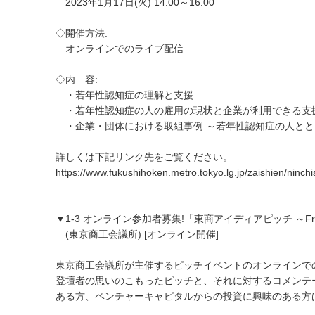
2023年1月17日(火) 14:00～16:00
◇開催方法:
オンラインでのライブ配信
◇内 容:
・若年性認知症の理解と支援
・若年性認知症の人の雇用の現状と企業が利用できる支
・企業・団体における取組事例 ～若年性認知症の人とと
詳しくは下記リンク先をご覧ください。
https://www.fukushihoken.metro.tokyo.lg.jp/zaishien/ninc
▼1-3 オンライン参加者募集!「東商アイディアピッチ ～From Tok
(東京商工会議所) [オンライン開催]
東京商工会議所が主催するピッチイベントのオンラインでの
登壇者の思いのこもったピッチと、それに対するコメンテ
ある方、ベンチャーキャピタルからの投資に興味のある方