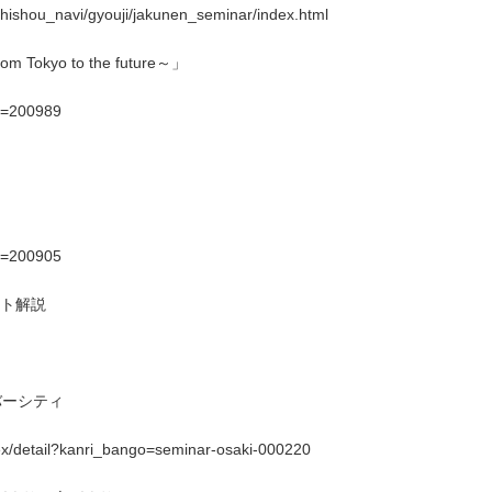
chishou_navi/gyouji/jakunen_seminar/index.html
yo to the future～」
id=200989
id=200905
ント解説
イバーシティ
ex/detail?kanri_bango=seminar-osaki-000220