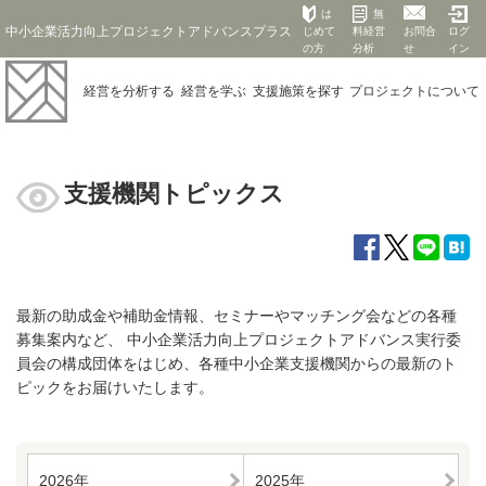
は
無
中小企業活力向上プロジェクトアドバンスプラス
じめて
料経営
お問合
ログ
の方
分析
せ
イン
経営を
分析する
経営を
学ぶ
支援施策を
探す
プロジェクト
について
支援機関トピックス
最新の助成金や補助金情報、セミナーやマッチング会などの各種
募集案内など、 中小企業活力向上プロジェクトアドバンス実行委
員会の構成団体をはじめ、各種中小企業支援機関からの最新のト
ピックをお届けいたします。
2026年
2025年