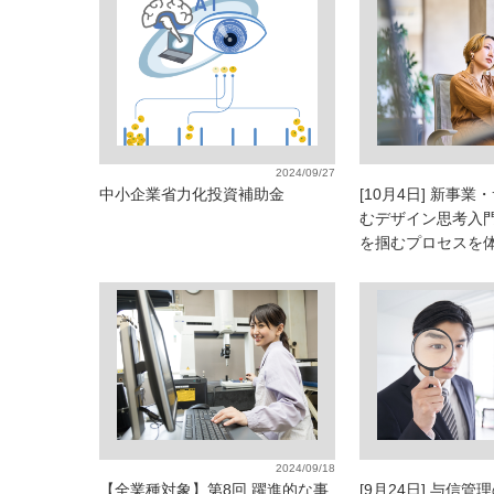
2024/09/27
中小企業省力化投資補助金
[10月4日] 新事
むデザイン思考入
を掴むプロセスを
2024/09/18
【全業種対象】第8回 躍進的な事
[9月24日] 与信