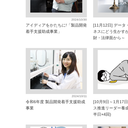
2024/10/30
アイディアをかたちに!「製品開発
[11月12日] デー
着手支援助成事業」
ネスにどう生かすか
財・法律面から～
2024/10/11
令和6年度 製品開発着手支援助成
[10月9日～1月17
事業
ス推進リーダー養成
半日×4回)