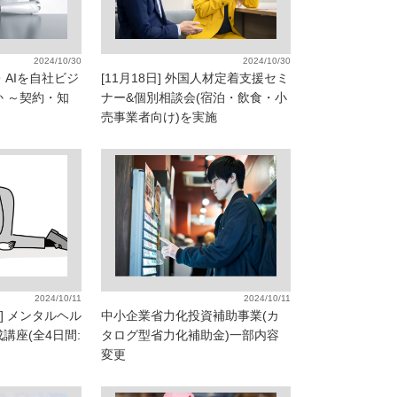
2024/10/30
2024/10/30
タ・AIを自社ビジ
[11月18日] 外国人材定着支援セミ
 ～契約・知
ナー&個別相談会(宿泊・飲食・小
売事業者向け)を実施
2024/10/11
2024/10/11
日] メンタルヘル
中小企業省力化投資補助事業(カ
講座(全4日間:
タログ型省力化補助金)一部内容
変更