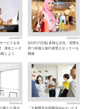
2024/09/27
2024/09/27
業・サービスを生
[10月17日他] 多様な文化・習慣を
門 潜在ニーズ
持つ外国人旅行者受入セミナーを
体験しよう
開催
2024/09/18
2024/09/18
管理の新たな視点
「九都県市合同商談会inさいたま