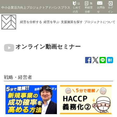
は
無
中小企業活力向上プロジェクトアドバンスプラス
じめて
料経営
お問合
ログ
の方
分析
せ
イン
経営を
分析する
経営を
学ぶ
支援施策を
探す
プロジェクト
について
オンライン動画セミナー
戦略・経営者