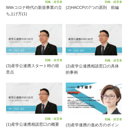
戦略・経営者
戦略・経営者
Withコロナ時代の新規事業の立
(2)HACCPの7つの原則 前編
ち上げ方(1)
戦略・経営者
戦略・経営者
(3)産学公連携スタート時の留
(2)産学公連携相談窓口の具体
意点
的事例
戦略・経営者
戦略・経営者
(1)産学公連携相談窓口の概要
(3)産学連携の進め方のポイン