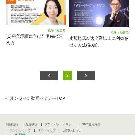
戦略・経営者
戦略・経営者
(1)事業承継に向けた準備の進
小規模店が大企業以上に利益を
め方
出す方法(後編)
<
2
>
＜ オンライン動画セミナーTOP
利用規約
免責事項
プライバシーポリシー
SNS運用方針
リンクについて
サイトマップ
お問い合わせ