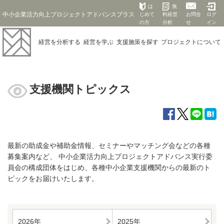
は
無
中小企業活力向上プロジェクトアドバンスプラス
じめて
料経営
お問合
ログ
の方
分析
せ
イン
経営を
分析する
経営を
学ぶ
支援施策を
探す
プロジェクト
について
支援機関トピックス
最新の助成金や補助金情報、セミナーやマッチング会などの各種
募集案内など、 中小企業活力向上プロジェクトアドバンス実行委
員会の構成団体をはじめ、各種中小企業支援機関からの最新のト
ピックをお届けいたします。
2026年
2025年