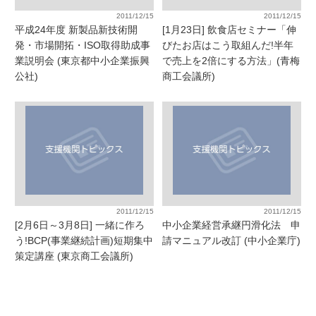
2011/12/15
2011/12/15
平成24年度 新製品新技術開
[1月23日] 飲食店セミナー「伸
発・市場開拓・ISO取得助成事
びたお店はこう取組んだ!半年
業説明会 (東京都中小企業振興
で売上を2倍にする方法」(青梅
公社)
商工会議所)
2011/12/15
2011/12/15
[2月6日～3月8日] 一緒に作ろ
中小企業経営承継円滑化法 申
う!BCP(事業継続計画)短期集中
請マニュアル改訂 (中小企業庁)
策定講座 (東京商工会議所)